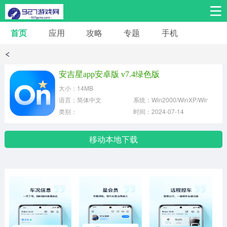
首页
应用
攻略
专题
手机
安卓手游
安卓应用
体育竞技
热门手游
角色扮演
安吉星app安卓版 v7.4绿色版
大小：14MB
桌游棋牌
音乐舞蹈
经营养成
语言：简体中文
系统：Win2000/WinXP/Win2003
类别：
时间：2024-07-14
冒险解谜
策略卡牌
赛车飞行
移动本地下载
动作射击
益智休闲