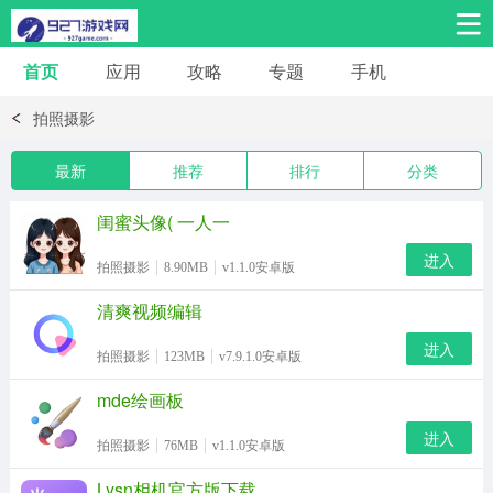
首页
应用
攻略
专题
手机
安卓手游
安卓应用
拍照摄影
体育竞技
热门手游
角色扮演
最新
推荐
排行
分类
桌游棋牌
音乐舞蹈
经营养成
闺蜜头像( 一人一
进入
冒险解谜
策略卡牌
赛车飞行
拍照摄影
8.90MB
v1.1.0安卓版
清爽视频编辑
动作射击
益智休闲
进入
拍照摄影
123MB
v7.9.1.0安卓版
mde绘画板
进入
拍照摄影
76MB
v1.1.0安卓版
Lysn相机官方版下载