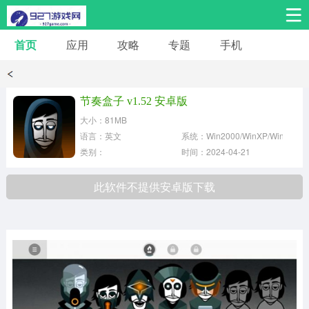
首页
应用
攻略
专题
手机
安卓手游
安卓应用
体育竞技
热门手游
角色扮演
节奏盒子 v1.52 安卓版
大小：81MB
桌游棋牌
音乐舞蹈
经营养成
语言：英文
系统：Win2000/WinXP/Win2003
类别：
时间：2024-04-21
冒险解谜
策略卡牌
赛车飞行
此软件不提供安卓版下载
动作射击
益智休闲