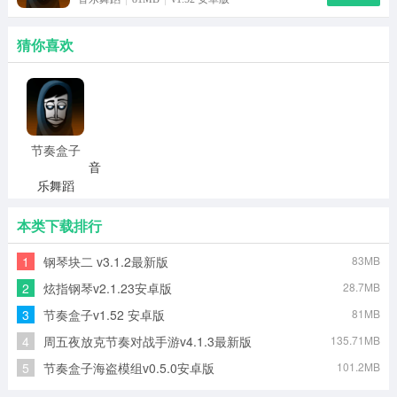
猜你喜欢
节奏盒子
音
乐舞蹈
81MB
v1.52 安卓
版
本类下载排行
进入
1
钢琴块二 v3.1.2最新版
83MB
2
炫指钢琴v2.1.23安卓版
28.7MB
3
节奏盒子v1.52 安卓版
81MB
4
周五夜放克节奏对战手游v4.1.3最新版
135.71MB
5
节奏盒子海盗模组v0.5.0安卓版
101.2MB