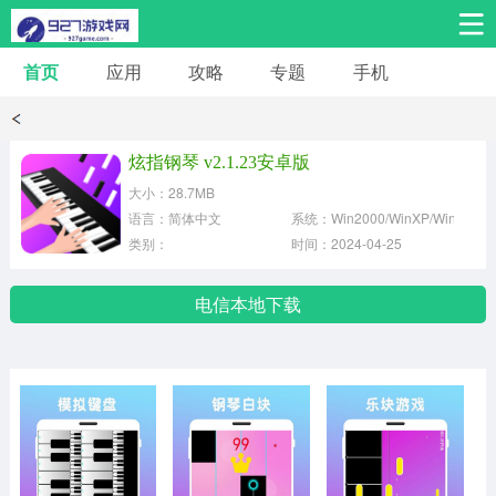
首页
应用
攻略
专题
手机
安卓手游
安卓应用
体育竞技
热门手游
角色扮演
炫指钢琴 v2.1.23安卓版
大小：28.7MB
桌游棋牌
音乐舞蹈
经营养成
语言：简体中文
系统：Win2000/WinXP/Win2003
类别：
时间：2024-04-25
冒险解谜
策略卡牌
赛车飞行
电信本地下载
动作射击
益智休闲