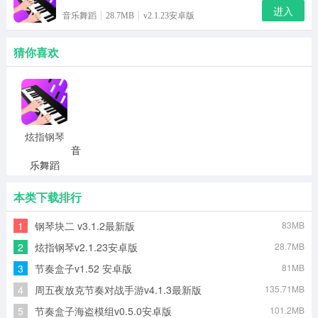
进入
音乐舞蹈
28.7MB
v2.1.23安卓版
猜你喜欢
炫指钢琴
音
乐舞蹈
28.7MB
v2.1.23
安卓版
本类下载排行
进入
1
钢琴块二 v3.1.2最新版
83MB
2
炫指钢琴v2.1.23安卓版
28.7MB
3
节奏盒子v1.52 安卓版
81MB
4
周五夜放克节奏对战手游v4.1.3最新版
135.71MB
5
节奏盒子海盗模组v0.5.0安卓版
101.2MB